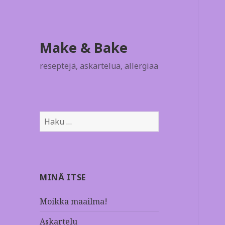
Make & Bake
reseptejä, askartelua, allergiaa
H
a
k
u
:
MINÄ ITSE
Moikka maailma!
Askartelu