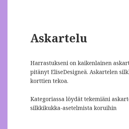
Askartelu
Harrastukseni on kaikenlainen askart
pitänyt EliseDesigneä. Askartelen sil
korttien tekoa.
Kategoriassa löydät tekemiäni askarte
silkkikukka-asetelmista koruihin