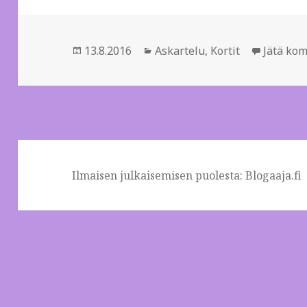
Julkaistu
13.8.2016
Kategoriat
Askartelu
,
Kortit
Jätä ko
Ilmaisen julkaisemisen puolesta:
Blogaaja.fi